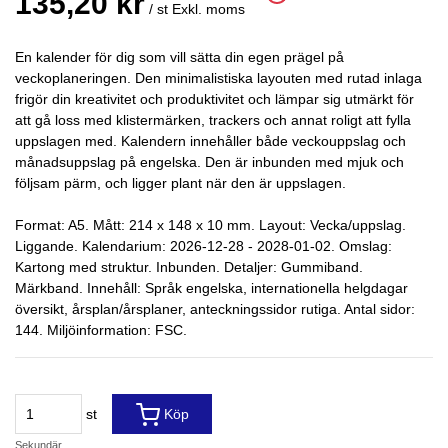
135,20 kr
/ st
Exkl. moms
En kalender för dig som vill sätta din egen prägel på
veckoplaneringen. Den minimalistiska layouten med rutad inlaga
frigör din kreativitet och produktivitet och lämpar sig utmärkt för
att gå loss med klistermärken, trackers och annat roligt att fylla
uppslagen med. Kalendern innehåller både veckouppslag och
månadsuppslag på engelska. Den är inbunden med mjuk och
följsam pärm, och ligger plant när den är uppslagen.
Format: A5. Mått: 214 x 148 x 10 mm. Layout: Vecka/uppslag.
Liggande. Kalendarium: 2026-12-28 - 2028-01-02. Omslag:
Kartong med struktur. Inbunden. Detaljer: Gummiband.
Märkband. Innehåll: Språk engelska, internationella helgdagar
översikt, årsplan/årsplaner, anteckningssidor rutiga. Antal sidor:
144. Miljöinformation: FSC.
st
Köp
Sekundär