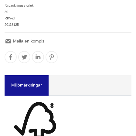
förpackningsstorlek:
30
RKV-id:
20118125
Maila en kompis
Miljömärkningar