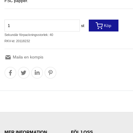
FSC papper.
st
Köp
Sekundär förpackningsstorlek: 40
RKV-id: 20118232
Maila en kompis
MER INFORMATION
FÖLJ OSS