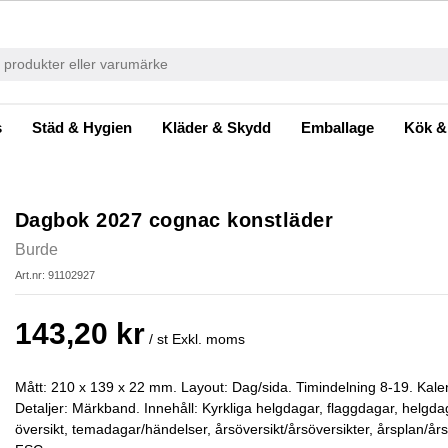
s
Städ & Hygien
Kläder & Skydd
Emballage
Kök &
Dagbok 2027 cognac konstläder
Burde
Art.nr: 91102927
143,20 kr
/ st
Exkl. moms
Mått: 210 x 139 x 22 mm. Layout: Dag/sida. Timindelning 8-19. Kal
Detaljer: Märkband. Innehåll: Kyrkliga helgdagar, flaggdagar, helgd
översikt, temadagar/händelser, årsöversikt/årsöversikter, årsplan/års