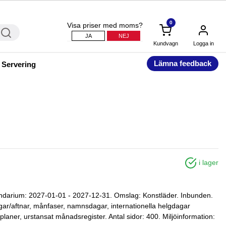
0
Visa priser med moms?
JA
NEJ
Kundvagn
Logga in
Lämna feedback
 Servering
i lager
endarium: 2027-01-01 - 2027-12-31. Omslag: Konstläder. Inbunden.
agar/aftnar, månfaser, namnsdagar, internationella helgdagar
planer, urstansat månadsregister. Antal sidor: 400. Miljöinformation: