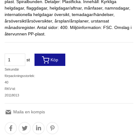
plast. Spiralbunden. Detaljer: Plastficka. Innehåll: Kyrkliga
helgdagar, flaggdagar, helgdagar/aftnar, månfaser, namnsdagar,
internationella helgdagar översikt, temadagar/händelser,
årsöversikt/årsöversikter, årsplan/årsplaner, urstansat
månadsregister. Antal sidor: 400. Miljöinformation: FSC. Omslag i
återvunnen PP-plast.
st
Köp
Sekundär
förpackningsstorlek:
40
RKV-id:
20118013
Maila en kompis