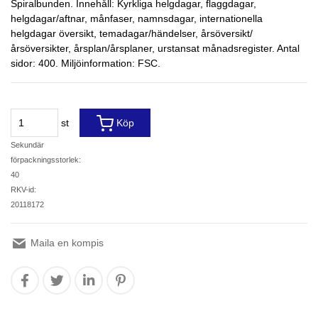
Spiralbunden. Innehåll: Kyrkliga helgdagar, flaggdagar,
helgdagar/aftnar, månfaser, namnsdagar, internationella
helgdagar översikt, temadagar/händelser, årsöversikt/
årsöversikter, årsplan/årsplaner, urstansat månadsregister. Antal
sidor: 400. Miljöinformation: FSC.
st
Köp
Sekundär
förpackningsstorlek:
40
RKV-id:
20118172
Maila en kompis