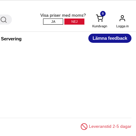
0
Visa priser med moms?
JA
NEJ
Kundvagn
Logga in
Lämna feedback
 Servering
Leveranstid 2-5 dagar