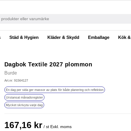
s
Städ & Hygien
Kläder & Skydd
Emballage
Kök &
Dagbok Textile 2027 plommon
Burde
Art.nr: 91564127
En dag per sida ger massor av plats för både planering och reflektion
Urstansat månadsregister
Mycket skrivyta varje dag
167,16 kr
/ st
Exkl. moms