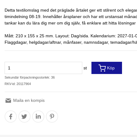
Detta textilomslag med det präglade årtalet ger ett stilrent och eleg
timindelning 08-19. Innehåller årsplaner och har ett urstansat månadsr
tankar kan du lära dig mer om dig själv, få enklare att hitta lösnin
Mått: 210 x 155 x 25 mm. Layout: Dag/sida. Kalendarium: 2027-01-01
Flaggdagar, helgdagar/aftnar, månfaser, namnsdagar, temadagar/hände
st
Köp
Sekundär förpackningsstorlek: 36
RKV-id: 20117964
Maila en kompis