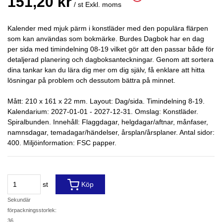
151,20 kr
/ st
Exkl. moms
Kalender med mjuk pärm i konstläder med den populära flärpen
som kan användas som bokmärke. Burdes Dagbok har en dag
per sida med timindelning 08-19 vilket gör att den passar både för
detaljerad planering och dagboksanteckningar. Genom att sortera
dina tankar kan du lära dig mer om dig själv, få enklare att hitta
lösningar på problem och dessutom bättra på minnet.
Mått: 210 x 161 x 22 mm. Layout: Dag/sida. Timindelning 8-19.
Kalendarium: 2027-01-01 - 2027-12-31. Omslag: Konstläder.
Spiralbunden. Innehåll: Flaggdagar, helgdagar/aftnar, månfaser,
namnsdagar, temadagar/händelser, årsplan/årsplaner. Antal sidor:
400. Miljöinformation: FSC papper.
st
Köp
Sekundär
förpackningsstorlek:
36