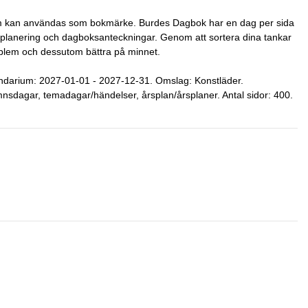
om kan användas som bokmärke. Burdes Dagbok har en dag per sida
d planering och dagboksanteckningar. Genom att sortera dina tankar
problem och dessutom bättra på minnet.
endarium: 2027-01-01 - 2027-12-31. Omslag: Konstläder.
nsdagar, temadagar/händelser, årsplan/årsplaner. Antal sidor: 400.