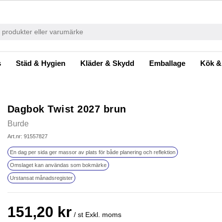
s
Städ & Hygien
Kläder & Skydd
Emballage
Kök &
Dagbok Twist 2027 brun
Burde
Art.nr: 91557827
En dag per sida ger massor av plats för både planering och reflektion
Omslaget kan användas som bokmärke
Urstansat månadsregister
151,20 kr
/ st
Exkl. moms