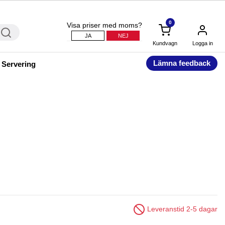
0
Visa priser med moms?
JA
NEJ
Kundvagn
Logga in
Lämna feedback
 Servering
Leveranstid 2-5 dagar