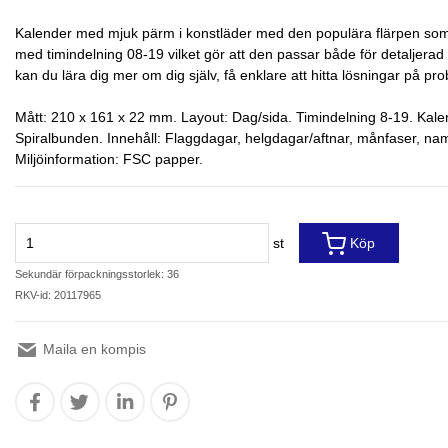
Kalender med mjuk pärm i konstläder med den populära flärpen s
med timindelning 08-19 vilket gör att den passar både för detaljera
kan du lära dig mer om dig själv, få enklare att hitta lösningar på 
Mått: 210 x 161 x 22 mm. Layout: Dag/sida. Timindelning 8-19. Kal
Spiralbunden. Innehåll: Flaggdagar, helgdagar/aftnar, månfaser, nam
Miljöinformation: FSC papper.
st
Köp
Sekundär förpackningsstorlek: 36
RKV-id: 20117965
Maila en kompis