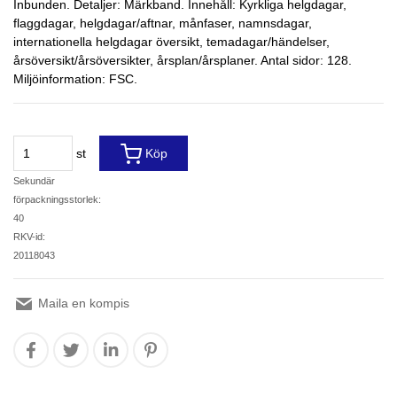
Inbunden. Detaljer: Märkband. Innehåll: Kyrkliga helgdagar,
flaggdagar, helgdagar/aftnar, månfaser, namnsdagar,
internationella helgdagar översikt, temadagar/händelser,
årsöversikt/årsöversikter, årsplan/årsplaner. Antal sidor: 128.
Miljöinformation: FSC.
st
Köp
Sekundär
förpackningsstorlek:
40
RKV-id:
20118043
Maila en kompis