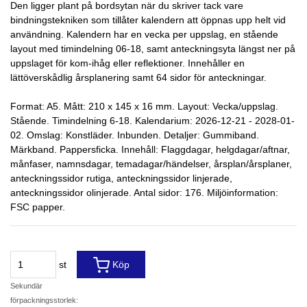
Den ligger plant på bordsytan när du skriver tack vare
bindningstekniken som tillåter kalendern att öppnas upp helt vid
användning. Kalendern har en vecka per uppslag, en stående
layout med timindelning 06-18, samt anteckningsyta längst ner på
uppslaget för kom-ihåg eller reflektioner. Innehåller en
lättöverskådlig årsplanering samt 64 sidor för anteckningar.
Format: A5. Mått: 210 x 145 x 16 mm. Layout: Vecka/uppslag.
Stående. Timindelning 6-18. Kalendarium: 2026-12-21 - 2028-01-
02. Omslag: Konstläder. Inbunden. Detaljer: Gummiband.
Märkband. Pappersficka. Innehåll: Flaggdagar, helgdagar/aftnar,
månfaser, namnsdagar, temadagar/händelser, årsplan/årsplaner,
anteckningssidor rutiga, anteckningssidor linjerade,
anteckningssidor olinjerade. Antal sidor: 176. Miljöinformation:
FSC papper.
st
Köp
Sekundär
förpackningsstorlek: