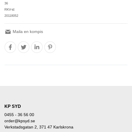
36
RKV-id:
20118052
Maila en kompis
KP SYD
0455 - 36 56 00
order@kpsyd.se
Verkstadsgatan 2, 371 47 Karlskrona