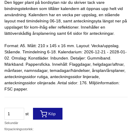
Den ligger plant på bordsytan när du skriver tack vare
bindningstekniken som tillåter kalendern att öppnas upp helt vid
användning. Kalendern har en vecka per uppslag, en stående
layout med timindelning 06-18, samt anteckningsyta längst ner på
uppslaget för kom-ihåg eller reflektioner. Innehåller en
lättöverskådlig årsplanering samt 64 sidor för anteckningar.
Format: A5. Mått: 210 x 145 x 16 mm. Layout: Vecka/uppslag.
Stående. Timindelning 6-18. Kalendarium: 2026-12-21 - 2028-01-
02. Omslag: Konstläder. Inbunden. Detaljer: Gummiband.
Märkband. Pappersficka. Innehåll: Flaggdagar, helgdagar/aftnar,
månfaser, namnsdagar, temadagar/händelser, årsplan/årsplaner,
anteckningssidor rutiga, anteckningssidor linjerade,
anteckningssidor olinjerade. Antal sidor: 176. Miljöinformation:
FSC papper.
st
Köp
Sekundär
förpackningsstorlek: