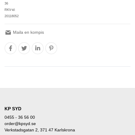
36
RKV-id:
20118052
Maila en kompis
KP SYD
0455 - 36 56 00
order@kpsyd.se
Verkstadsgatan 2, 371 47 Karlskrona