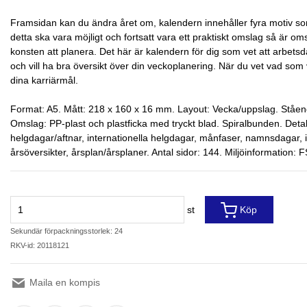
Framsidan kan du ändra året om, kalendern innehåller fyra motiv som 
detta ska vara möjligt och fortsatt vara ett praktiskt omslag så är omsla
konsten att planera. Det här är kalendern för dig som vet att arbetsd
och vill ha bra översikt över din veckoplanering. När du vet vad som 
dina karriärmål.
Format: A5. Mått: 218 x 160 x 16 mm. Layout: Vecka/uppslag. Ståen
Omslag: PP-plast och plastficka med tryckt blad. Spiralbunden. Deta
helgdagar/aftnar, internationella helgdagar, månfaser, namnsdagar, i
årsöversikter, årsplan/årsplaner. Antal sidor: 144. Miljöinformation: 
st
Köp
Sekundär förpackningsstorlek: 24
RKV-id: 20118121
Maila en kompis