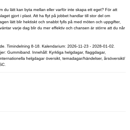
du lätt kan byta mellan eller varför inte skapa ett eget? För att
get gjort i plast. Att ha flyt på jobbet handlar till stor del om
agen lätt blir hektiskt och snabbt fylls på med möten och uppgifter,
väntar varje dag blir du mer effektiv och chansen är större att du når
de. Timindelning 8-18. Kalendarium: 2026-11-23 - 2028-01-02.
ljer: Gummiband. Innehåll: Kyrkliga helgdagar, flaggdagar,
nternationella helgdagar översikt, temadagar/händelser, årsöversikt/
FSC.