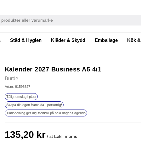
s
Städ & Hygien
Kläder & Skydd
Emballage
Kök &
Kalender 2027 Business A5 4i1
Burde
Art.nr: 91593527
Tåligt omslag i plast
Skapa din egen framsida - personlig!
Timindelning ger dig stenkoll på hela dagens agenda
135,20 kr
/ st
Exkl. moms