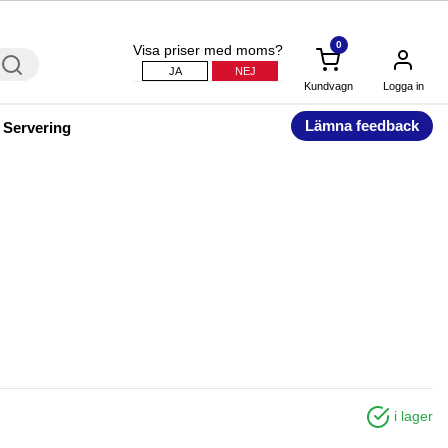
0
Visa priser med moms?
JA
NEJ
Kundvagn
Logga in
Lämna feedback
 Servering
i lager