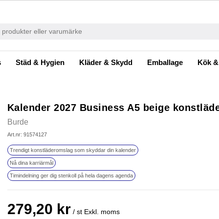
s
Städ & Hygien
Kläder & Skydd
Emballage
Kök &
Kalender 2027 Business A5 beige konstläd
Burde
Art.nr: 91574127
Trendigt konstläderomslag som skyddar din kalender
Nå dina karriärmål
Timindelning ger dig stenkoll på hela dagens agenda
279,20 kr
/ st
Exkl. moms