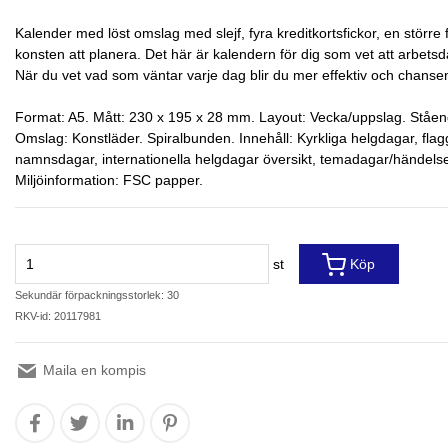
Kalender med löst omslag med slejf, fyra kreditkortsfickor, en större f
konsten att planera. Det här är kalendern för dig som vet att arbetsd
När du vet vad som väntar varje dag blir du mer effektiv och chansen 
Format: A5. Mått: 230 x 195 x 28 mm. Layout: Vecka/uppslag. Ståen
Omslag: Konstläder. Spiralbunden. Innehåll: Kyrkliga helgdagar, flag
namnsdagar, internationella helgdagar översikt, temadagar/händelser,
Miljöinformation: FSC papper.
st
Köp
Sekundär förpackningsstorlek: 30
RKV-id: 20117981
Maila en kompis