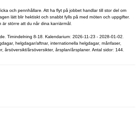
icka och pennhållare. Att ha flyt på jobbet handlar till stor del om
agen lätt blir hektiskt och snabbt fylls på med möten och uppgifter.
är större att du når dina karriärmål.
de. Timindelning 8-18. Kalendarium: 2026-11-23 - 2028-01-02.
gdagar, helgdagar/aftnar, internationella helgdagar, månfaser,
 årsöversikt/årsöversikter, årsplan/årsplaner. Antal sidor: 144.