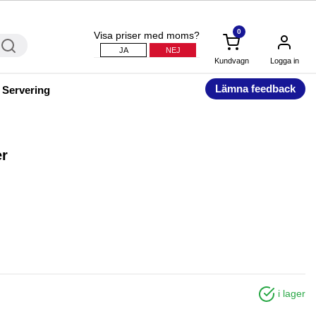
0
Visa priser med moms?
JA
NEJ
Kundvagn
Logga in
Lämna feedback
 Servering
er
i lager