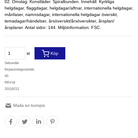
02. Omslag: Konstläder. Spiralbunden. Innehåll: Kyrkliga
helgdagar, flaggdagar, helgdagar/aftnar, internationella helgdagar,
månfaser, namnsdagar, internationella helgdagar översikt,
temadagar/händelser, årsöversikt/årsöversikter, årsplan/
årsplaner. Antal sidor: 144. Miljöinformation: FSC.
st
Köp
Sekundär
förpackningsstorlek:
40
RKV-id:
20118212
Maila en kompis