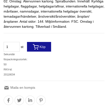
02. Omslag: Återvunnen kartong. Spiralbunden. Innehåll: Kyrkliga
helgdagar, flaggdagar, helgdagar/aftnar, internationella helgdagar,
månfaser, namnsdagar, internationella helgdagar översikt,
temadagar/händelser, årsöversikt/årsöversikter, årsplan/
årsplaner. Antal sidor: 144. Miljöinformation: FSC. Omslag i
återvunnen kartong. Tillverkad i Småland.
st
Köp
Sekundär
förpackningsstorlek:
50
RKV-id:
20118034
Maila en kompis