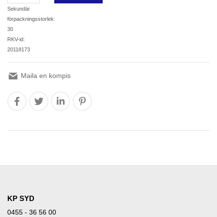
Sekundär
förpackningsstorlek:
30
RKV-id:
20118173
Maila en kompis
KP SYD
0455 - 36 56 00