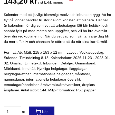
143,20 kr
/ st
Exkl. moms
Kalender med ett ljuvligt blommigt motiv och inbunden rygg. Att ha
flyt på jobbet handlar till stor del om konsten att planera. Det här
är kalendern för dig som vet att arbetsdagen lätt blir hektiskt och
snabbt fylls på med möten och uppgifter, och vill ha bra översikt
över din veckoplanering. När du vet vad som väntar varje dag blir
du mer effektiv och chansen är större att du når dina karriärmål.
Format: A5. Mått: 215 x 153 x 12 mm. Layout: Vecka/uppslag.
Stående. Timindelning 8-18. Kalendarium: 2026-11-23 - 2028-01-
02. Omslag: Linnetextil. Inbunden. Detaljer: Gummiband.
Märkband. Innehåll: Kyrkliga helgdagar, flaggdagar,
helgdagar/aftnar, internationella helgdagar, månfaser,
namnsdagar, internationella helgdagar översikt,
temadagar/händelser, årsöversikt/årsöversikter, årsplan/
årsplaner. Antal sidor: 144. Miljöinformation: FSC papper.
st
Köp