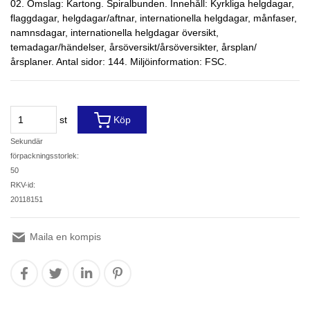
02. Omslag: Kartong. Spiralbunden. Innehåll: Kyrkliga helgdagar,
flaggdagar, helgdagar/aftnar, internationella helgdagar, månfaser,
namnsdagar, internationella helgdagar översikt,
temadagar/händelser, årsöversikt/årsöversikter, årsplan/
årsplaner. Antal sidor: 144. Miljöinformation: FSC.
st
Köp
Sekundär
förpackningsstorlek:
50
RKV-id:
20118151
Maila en kompis