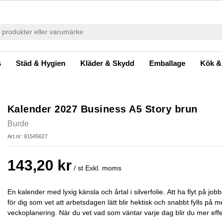
s
Städ & Hygien
Kläder & Skydd
Emballage
Kök &
Kalender 2027 Business A5 Story brun
Burde
Art.nr: 91545627
143,20 kr
/ st
Exkl. moms
En kalender med lyxig känsla och årtal i silverfolie. Att ha flyt på job
för dig som vet att arbetsdagen lätt blir hektisk och snabbt fylls på m
veckoplanering. När du vet vad som väntar varje dag blir du mer effe