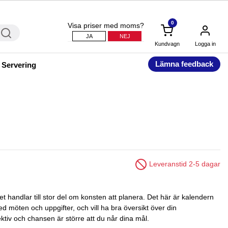
0
Visa priser med moms?
JA
NEJ
Kundvagn
Logga in
Lämna feedback
 Servering
Leveranstid 2-5 dagar
bet handlar till stor del om konsten att planera. Det här är kalendern
ed möten och uppgifter, och vill ha bra översikt över din
ktiv och chansen är större att du når dina mål.