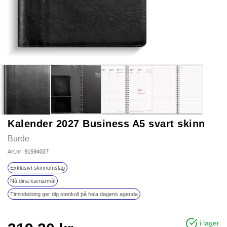
Kalender 2027 Business A5 svart skinn
Burde
Art.nr: 91594027
Exklusivt skinnomslag
Nå dina karriärmål
Timindelning ger dig stenkoll på hela dagens agenda
i lager