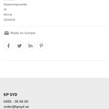
förpackningsstorlek:
30
RKV-id:
20118219
Maila en kompis
KP SYD
0455 - 36 56 00
order@kpsyd.se