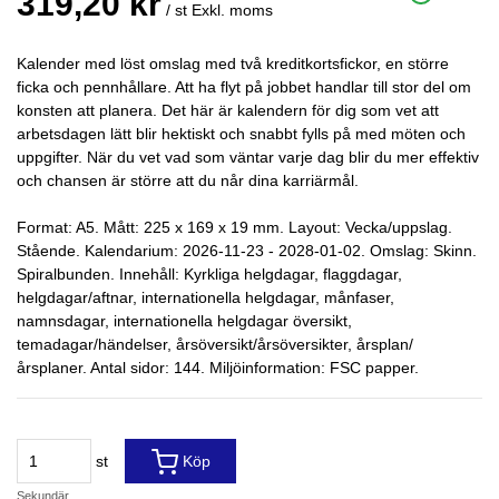
319,20 kr
/ st
Exkl. moms
Kalender med löst omslag med två kreditkortsfickor, en större
ficka och pennhållare. Att ha flyt på jobbet handlar till stor del om
konsten att planera. Det här är kalendern för dig som vet att
arbetsdagen lätt blir hektiskt och snabbt fylls på med möten och
uppgifter. När du vet vad som väntar varje dag blir du mer effektiv
och chansen är större att du når dina karriärmål.
Format: A5. Mått: 225 x 169 x 19 mm. Layout: Vecka/uppslag.
Stående. Kalendarium: 2026-11-23 - 2028-01-02. Omslag: Skinn.
Spiralbunden. Innehåll: Kyrkliga helgdagar, flaggdagar,
helgdagar/aftnar, internationella helgdagar, månfaser,
namnsdagar, internationella helgdagar översikt,
temadagar/händelser, årsöversikt/årsöversikter, årsplan/
årsplaner. Antal sidor: 144. Miljöinformation: FSC papper.
st
Köp
Sekundär