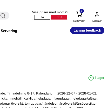
0
Visa priser med moms?
JA
NEJ
Kundvagn
Logga in
Lämna feedback
 Servering
i lager
nde. Timindelning 8-17. Kalendarium: 2026-12-07 - 2028-01-02.
ficka. Innehåll: Kyrkliga helgdagar, flaggdagar, helgdagar/aftnar,
gdagar översikt, temadagar/händelser, årsöversikt/årsöversikter,