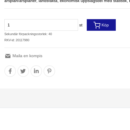
årsplan/årsplaner, landsfakta, ekonomisk uppslagsdel med statistik, b
st
Köp
Sekundär förpackningsstorlek: 40
RKV-id: 20117980
Maila en kompis