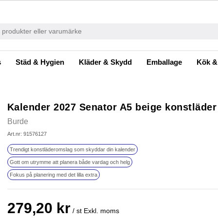
s
Städ & Hygien
Kläder & Skydd
Emballage
Kök &
Kalender 2027 Senator A5 beige konstläder
Burde
Art.nr: 91576127
Trendigt konstläderomslag som skyddar din kalender
Gott om utrymme att planera både vardag och helg
Fokus på planering med det lilla extra
279,20 kr
/ st
Exkl. moms