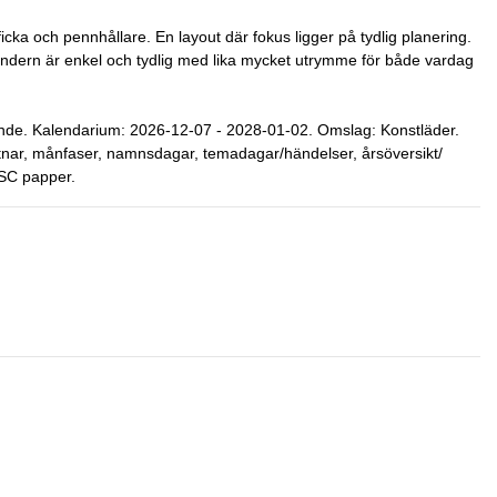
ficka och pennhållare. En layout där fokus ligger på tydlig planering.
ndern är enkel och tydlig med lika mycket utrymme för både vardag
ande. Kalendarium: 2026-12-07 - 2028-01-02. Omslag: Konstläder.
ftnar, månfaser, namnsdagar, temadagar/händelser, årsöversikt/
FSC papper.