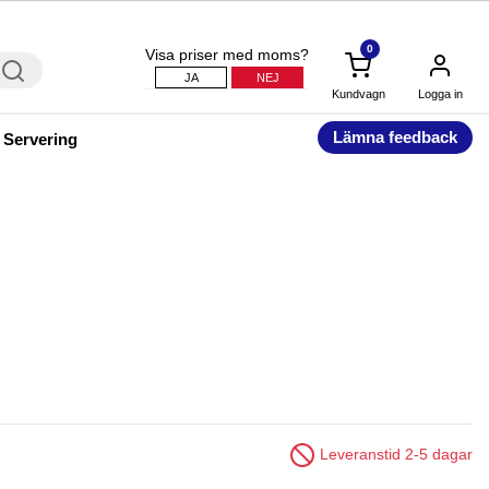
0
Visa priser med moms?
JA
NEJ
Kundvagn
Logga in
Lämna feedback
 Servering
Leveranstid 2-5 dagar