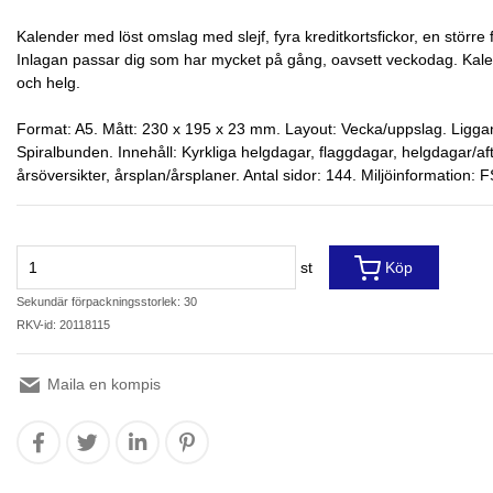
Kalender med löst omslag med slejf, fyra kreditkortsfickor, en större 
Inlagan passar dig som har mycket på gång, oavsett veckodag. Kale
och helg.
Format: A5. Mått: 230 x 195 x 23 mm. Layout: Vecka/uppslag. Ligg
Spiralbunden. Innehåll: Kyrkliga helgdagar, flaggdagar, helgdagar/a
årsöversikter, årsplan/årsplaner. Antal sidor: 144. Miljöinformation: 
st
Köp
Sekundär förpackningsstorlek: 30
RKV-id: 20118115
Maila en kompis