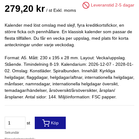
Leveranstid 2-5 dagar
279,20 kr
/ st
Exkl. moms
Kalender med löst omslag med slejf, fyra kreditkortsfickor, en
större ficka och pennhållare. En klassisk kalender som passar de
flesta tillfällen. Du får en vecka per uppslag, med plats för korta
anteckningar under varje veckodag.
Format: A5. Mått: 230 x 195 x 28 mm. Layout: Vecka/uppslag.
Stående. Timindelning 8-19. Kalendarium: 2026-12-07 - 2028-01-
02. Omslag: Konstläder. Spiralbunden. Innehåll: Kyrkliga
helgdagar, flaggdagar, helgdagar/aftnar, internationella helgdagar,
månfaser, namnsdagar, internationella helgdagar översikt,
temadagar/händelser, årsöversikt/årsöversikter, årsplan/
årsplaner. Antal sidor: 144. Miljöinformation: FSC papper.
st
Köp
Sekundär