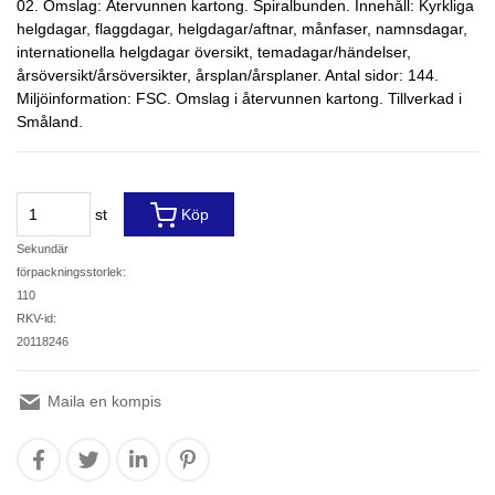
02. Omslag: Återvunnen kartong. Spiralbunden. Innehåll: Kyrkliga
helgdagar, flaggdagar, helgdagar/aftnar, månfaser, namnsdagar,
internationella helgdagar översikt, temadagar/händelser,
årsöversikt/årsöversikter, årsplan/årsplaner. Antal sidor: 144.
Miljöinformation: FSC. Omslag i återvunnen kartong. Tillverkad i
Småland.
st
Köp
Sekundär
förpackningsstorlek:
110
RKV-id:
20118246
Maila en kompis