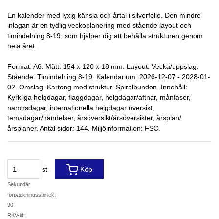
En kalender med lyxig känsla och årtal i silverfolie. Den mindre
inlagan är en tydlig veckoplanering med stående layout och
timindelning 8-19, som hjälper dig att behålla strukturen genom
hela året.
Format: A6. Mått: 154 x 120 x 18 mm. Layout: Vecka/uppslag.
Stående. Timindelning 8-19. Kalendarium: 2026-12-07 - 2028-01-
02. Omslag: Kartong med struktur. Spiralbunden. Innehåll:
Kyrkliga helgdagar, flaggdagar, helgdagar/aftnar, månfaser,
namnsdagar, internationella helgdagar översikt,
temadagar/händelser, årsöversikt/årsöversikter, årsplan/
årsplaner. Antal sidor: 144. Miljöinformation: FSC.
st
Köp
Sekundär
förpackningsstorlek:
90
RKV-id: