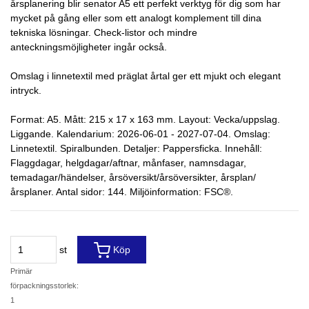
årsplanering blir senator A5 ett perfekt verktyg för dig som har
mycket på gång eller som ett analogt komplement till dina
tekniska lösningar. Check-listor och mindre
anteckningsmöjligheter ingår också.
Omslag i linnetextil med präglat årtal ger ett mjukt och elegant
intryck.
Format: A5. Mått: 215 x 17 x 163 mm. Layout: Vecka/uppslag.
Liggande. Kalendarium: 2026-06-01 - 2027-07-04. Omslag:
Linnetextil. Spiralbunden. Detaljer: Pappersficka. Innehåll:
Flaggdagar, helgdagar/aftnar, månfaser, namnsdagar,
temadagar/händelser, årsöversikt/årsöversikter, årsplan/
årsplaner. Antal sidor: 144. Miljöinformation: FSC®.
st
Köp
Primär
förpackningsstorlek:
1