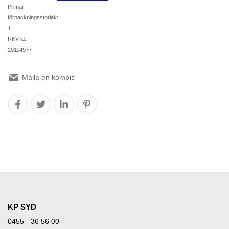
Primär
förpackningsstorlek:
1
RKV-id:
20114977
Maila en kompis
KP SYD
0455 - 36 56 00