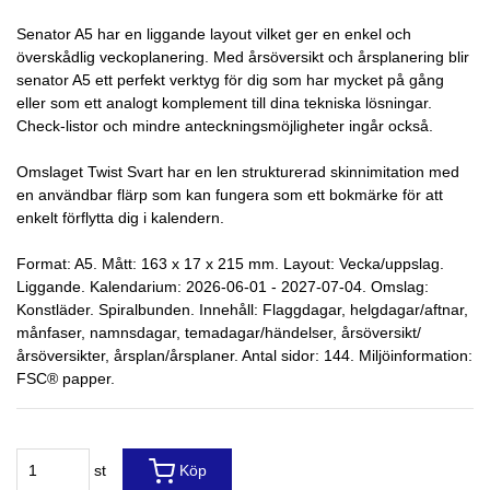
Senator A5 har en liggande layout vilket ger en enkel och
överskådlig veckoplanering. Med årsöversikt och årsplanering blir
senator A5 ett perfekt verktyg för dig som har mycket på gång
eller som ett analogt komplement till dina tekniska lösningar.
Check-listor och mindre anteckningsmöjligheter ingår också.
Omslaget Twist Svart har en len strukturerad skinnimitation med
en användbar flärp som kan fungera som ett bokmärke för att
enkelt förflytta dig i kalendern.
Format: A5. Mått: 163 x 17 x 215 mm. Layout: Vecka/uppslag.
Liggande. Kalendarium: 2026-06-01 - 2027-07-04. Omslag:
Konstläder. Spiralbunden. Innehåll: Flaggdagar, helgdagar/aftnar,
månfaser, namnsdagar, temadagar/händelser, årsöversikt/
årsöversikter, årsplan/årsplaner. Antal sidor: 144. Miljöinformation:
FSC® papper.
st
Köp