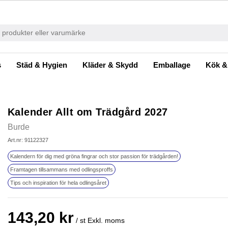
s
Städ & Hygien
Kläder & Skydd
Emballage
Kök &
Kalender Allt om Trädgård 2027
Burde
Art.nr: 91122327
Kalendern för dig med gröna fingrar och stor passion för trädgården!
Framtagen tillsammans med odlingsproffs
Tips och inspiration för hela odlingsåret
143,20 kr
/ st
Exkl. moms