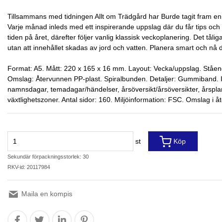
Tillsammans med tidningen Allt om Trädgård har Burde tagit fram en 
Varje månad inleds med ett inspirerande uppslag där du får tips o
tiden på året, därefter följer vanlig klassisk veckoplanering. Det tål
utan att innehållet skadas av jord och vatten. Planera smart och nå
Format: A5. Mått: 220 x 165 x 16 mm. Layout: Vecka/uppslag. Ståen
Omslag: Återvunnen PP-plast. Spiralbunden. Detaljer: Gummiband. In
namnsdagar, temadagar/händelser, årsöversikt/årsöversikter, årsplan
växtlighetszoner. Antal sidor: 160. Miljöinformation: FSC. Omslag i 
st
Köp
Sekundär förpackningsstorlek: 30
RKV-id: 20117984
Maila en kompis