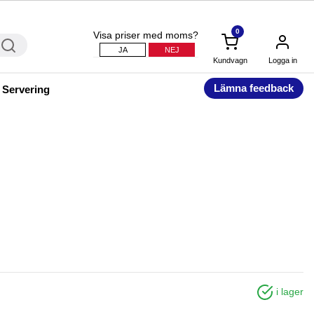
0
Visa priser med moms?
JA
NEJ
Kundvagn
Logga in
Lämna feedback
 Servering
i lager