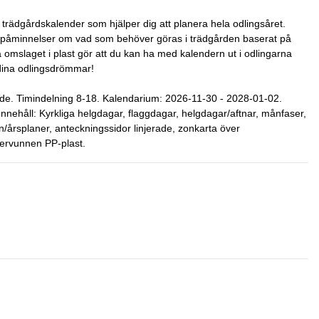
trädgårdskalender som hjälper dig att planera hela odlingsåret.
ch påminnelser om vad som behöver göras i trädgården baserat på
iga omslaget i plast gör att du kan ha med kalendern ut i odlingarna
 dina odlingsdrömmar!
de. Timindelning 8-18. Kalendarium: 2026-11-30 - 2028-01-02.
nehåll: Kyrkliga helgdagar, flaggdagar, helgdagar/aftnar, månfaser,
/årsplaner, anteckningssidor linjerade, zonkarta över
återvunnen PP-plast.