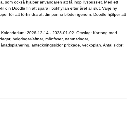
a, som också hjälper användaren att få ihop livspusslet. Med ett
ir din Doodle fin att spara i bokhyllan efter året är slut. Varje ny
er för att förhindra att din penna blöder igenom. Doodle hjälper att
r. Kalendarium: 2026-12-14 - 2028-01-02. Omslag: Kartong med
gdagar, helgdagar/aftnar, månfaser, namnsdagar,
månadsplanering, anteckningssidor prickade, veckoplan. Antal sidor: