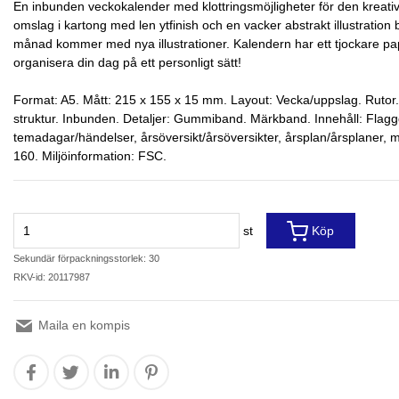
En inbunden veckokalender med klottringsmöjligheter för den kreativ
omslag i kartong med len ytfinish och en vacker abstrakt illustration bl
månad kommer med nya illustrationer. Kalendern har ett tjockare papp
organisera din dag på ett personligt sätt!
Format: A5. Mått: 215 x 155 x 15 mm. Layout: Vecka/uppslag. Ruto
struktur. Inbunden. Detaljer: Gummiband. Märkband. Innehåll: Flag
temadagar/händelser, årsöversikt/årsöversikter, årsplan/årsplaner, 
160. Miljöinformation: FSC.
st
Köp
Sekundär förpackningsstorlek: 30
RKV-id: 20117987
Maila en kompis