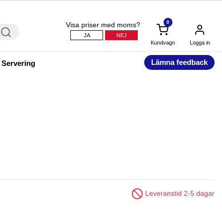
0
Visa priser med moms?
JA
NEJ
Kundvagn
Logga in
Lämna feedback
 Servering
Leveranstid 2-5 dagar