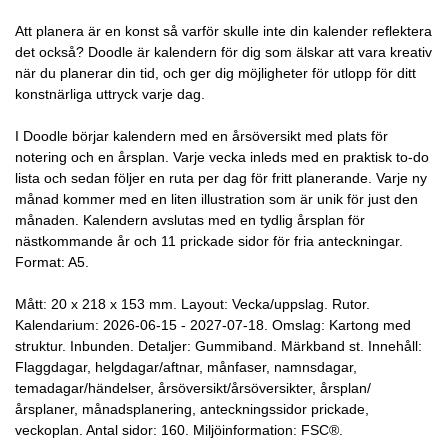
Att planera är en konst så varför skulle inte din kalender reflektera
det också? Doodle är kalendern för dig som älskar att vara kreativ
när du planerar din tid, och ger dig möjligheter för utlopp för ditt
konstnärliga uttryck varje dag.
I Doodle börjar kalendern med en årsöversikt med plats för
notering och en årsplan. Varje vecka inleds med en praktisk to-do
lista och sedan följer en ruta per dag för fritt planerande. Varje ny
månad kommer med en liten illustration som är unik för just den
månaden. Kalendern avslutas med en tydlig årsplan för
nästkommande år och 11 prickade sidor för fria anteckningar.
Format: A5.
Mått: 20 x 218 x 153 mm. Layout: Vecka/uppslag. Rutor.
Kalendarium: 2026-06-15 - 2027-07-18. Omslag: Kartong med
struktur. Inbunden. Detaljer: Gummiband. Märkband st. Innehåll:
Flaggdagar, helgdagar/aftnar, månfaser, namnsdagar,
temadagar/händelser, årsöversikt/årsöversikter, årsplan/
årsplaner, månadsplanering, anteckningssidor prickade,
veckoplan. Antal sidor: 160. Miljöinformation: FSC®.