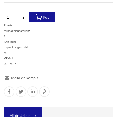
st
Köp
Primär
förpackningsstorlek:
1
Sekundär
förpackningsstorlek:
30
RKV-id:
20115018
Maila en kompis
Miljömärkningar