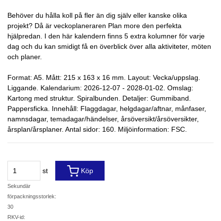
Behöver du hålla koll på fler än dig själv eller kanske olika
projekt? Då är veckoplaneraren Plan more den perfekta
hjälpredan. I den här kalendern finns 5 extra kolumner för varje
dag och du kan smidigt få en överblick över alla aktiviteter, möten
och planer.
Format: A5. Mått: 215 x 163 x 16 mm. Layout: Vecka/uppslag.
Liggande. Kalendarium: 2026-12-07 - 2028-01-02. Omslag:
Kartong med struktur. Spiralbunden. Detaljer: Gummiband.
Pappersficka. Innehåll: Flaggdagar, helgdagar/aftnar, månfaser,
namnsdagar, temadagar/händelser, årsöversikt/årsöversikter,
årsplan/årsplaner. Antal sidor: 160. Miljöinformation: FSC.
st
Köp
Sekundär
förpackningsstorlek:
30
RKV-id: