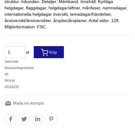
struktur. Inbunden. Detaljer: Märkband. Innehåll: Kyrkliga
helgdagar, flaggdagar, helgdagar/aftnar, månfaser, namnsdagar,
internationella helgdagar översikt, temadagar/händelser,
årsöversikt/årsöversikter, årsplan/årsplaner. Antal sidor: 128.
Miljöinformation: FSC.
st
Köp
Sekundär
förpackningsstorlek:
40
RKV-id:
20118233
Maila en kompis