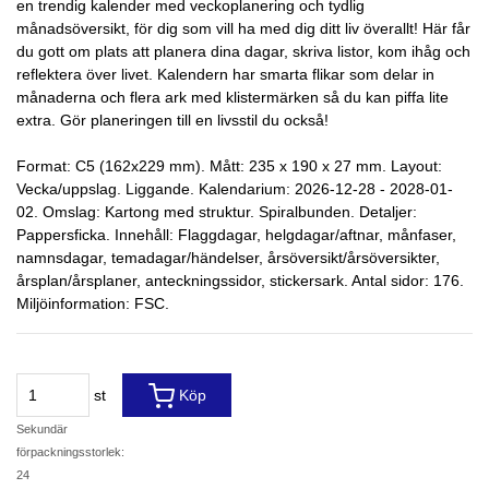
en trendig kalender med veckoplanering och tydlig
månadsöversikt, för dig som vill ha med dig ditt liv överallt! Här får
du gott om plats att planera dina dagar, skriva listor, kom ihåg och
reflektera över livet. Kalendern har smarta flikar som delar in
månaderna och flera ark med klistermärken så du kan piffa lite
extra. Gör planeringen till en livsstil du också!
Format: C5 (162x229 mm). Mått: 235 x 190 x 27 mm. Layout:
Vecka/uppslag. Liggande. Kalendarium: 2026-12-28 - 2028-01-
02. Omslag: Kartong med struktur. Spiralbunden. Detaljer:
Pappersficka. Innehåll: Flaggdagar, helgdagar/aftnar, månfaser,
namnsdagar, temadagar/händelser, årsöversikt/årsöversikter,
årsplan/årsplaner, anteckningssidor, stickersark. Antal sidor: 176.
Miljöinformation: FSC.
st
Köp
Sekundär
förpackningsstorlek:
24