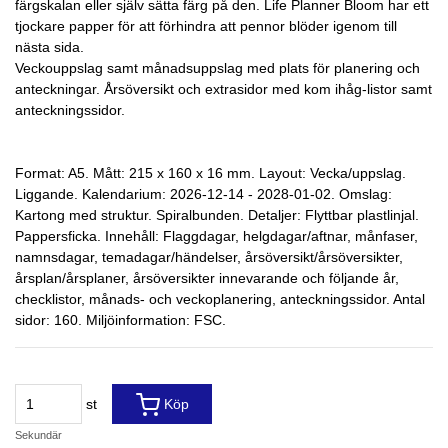
färgskalan eller själv sätta färg på den. Life Planner Bloom har ett
tjockare papper för att förhindra att pennor blöder igenom till
nästa sida.
Veckouppslag samt månadsuppslag med plats för planering och
anteckningar. Årsöversikt och extrasidor med kom ihåg-listor samt
anteckningssidor.
Format: A5. Mått: 215 x 160 x 16 mm. Layout: Vecka/uppslag.
Liggande. Kalendarium: 2026-12-14 - 2028-01-02. Omslag:
Kartong med struktur. Spiralbunden. Detaljer: Flyttbar plastlinjal.
Pappersficka. Innehåll: Flaggdagar, helgdagar/aftnar, månfaser,
namnsdagar, temadagar/händelser, årsöversikt/årsöversikter,
årsplan/årsplaner, årsöversikter innevarande och följande år,
checklistor, månads- och veckoplanering, anteckningssidor. Antal
sidor: 160. Miljöinformation: FSC.
st
Köp
Sekundär