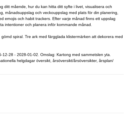
 ditt mående, hur du kan hitta ditt syfte i livet, visualisera och
ing, månadsuppslag och veckouppslag med plats för din planering,
 emojis och habit trackers. Efter varje månad finns ett uppslag
ätta intentioner och planera inför kommande månad.
 gömd spiral. Tre ark med färgglada klistermärken att dekorera med
26-12-28 - 2028-01-02. Omslag: Kartong med sammetslen yta.
tionella helgdagar översikt, årsöversikt/årsöversikter, årsplan/