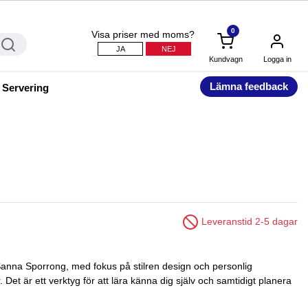
0
Visa priser med moms?
JA
NEJ
Kundvagn
Logga in
Lämna feedback
 Servering
Leveranstid 2-5 dagar
anna Sporrong, med fokus på stilren design och personlig
Det är ett verktyg för att lära känna dig själv och samtidigt planera