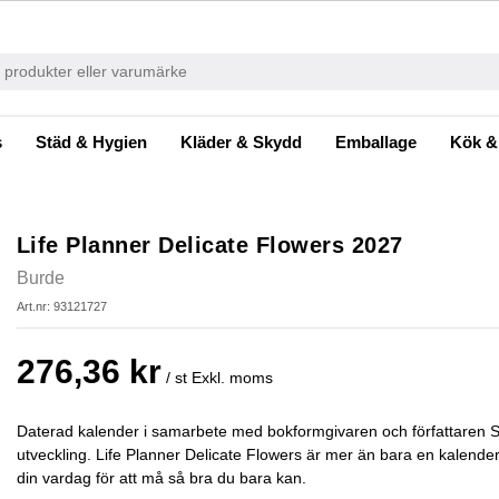
s
Städ & Hygien
Kläder & Skydd
Emballage
Kök &
Life Planner Delicate Flowers 2027
Burde
Art.nr: 93121727
276,36 kr
/ st
Exkl. moms
Daterad kalender i samarbete med bokformgivaren och författaren S
utveckling. Life Planner Delicate Flowers är mer än bara en kalender. 
din vardag för att må så bra du bara kan.