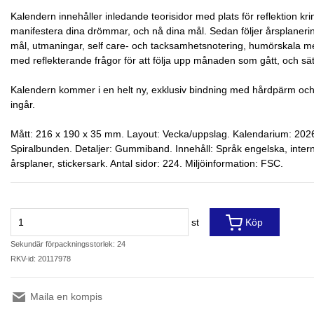
Kalendern innehåller inledande teorisidor med plats för reflektion kring
manifestera dina drömmar, och nå dina mål. Sedan följer årsplaner
mål, utmaningar, self care- och tacksamhetsnotering, humörskala med
med reflekterande frågor för att följa upp månaden som gått, och s
Kalendern kommer i en helt ny, exklusiv bindning med hårdpärm och
ingår.
Mått: 216 x 190 x 35 mm. Layout: Vecka/uppslag. Kalendarium: 20
Spiralbunden. Detaljer: Gummiband. Innehåll: Språk engelska, interna
årsplaner, stickersark. Antal sidor: 224. Miljöinformation: FSC.
st
Köp
Sekundär förpackningsstorlek: 24
RKV-id: 20117978
Maila en kompis