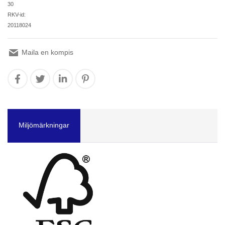
30
RKV-id:
20118024
Maila en kompis
Miljömärkningar