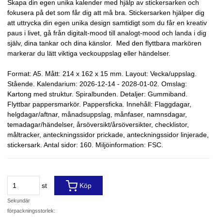
Skapa din egen unika kalender med hjälp av stickersarken och
fokusera på det som får dig att må bra. Stickersarken hjälper dig
att uttrycka din egen unika design samtidigt som du får en kreativ
paus i livet, gå från digitalt-mood till analogt-mood och landa i dig
själv, dina tankar och dina känslor. Med den flyttbara markören
markerar du lätt viktiga veckouppslag eller händelser.
Format: A5. Mått: 214 x 162 x 15 mm. Layout: Vecka/uppslag.
Stående. Kalendarium: 2026-12-14 - 2028-01-02. Omslag:
Kartong med struktur. Spiralbunden. Detaljer: Gummiband.
Flyttbar pappersmarkör. Pappersficka. Innehåll: Flaggdagar,
helgdagar/aftnar, månadsuppslag, månfaser, namnsdagar,
temadagar/händelser, årsöversikt/årsöversikter, checklistor,
måltracker, anteckningssidor prickade, anteckningssidor linjerade,
stickersark. Antal sidor: 160. Miljöinformation: FSC.
st
Köp
Sekundär
förpackningsstorlek: