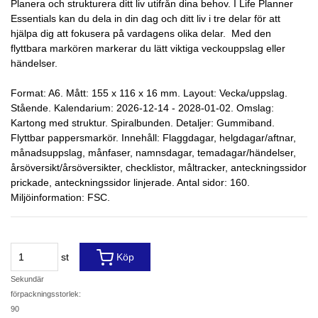
Planera och strukturera ditt liv utifrån dina behov. I Life Planner
Essentials kan du dela in din dag och ditt liv i tre delar för att
hjälpa dig att fokusera på vardagens olika delar. Med den
flyttbara markören markerar du lätt viktiga veckouppslag eller
händelser.
Format: A6. Mått: 155 x 116 x 16 mm. Layout: Vecka/uppslag.
Stående. Kalendarium: 2026-12-14 - 2028-01-02. Omslag:
Kartong med struktur. Spiralbunden. Detaljer: Gummiband.
Flyttbar pappersmarkör. Innehåll: Flaggdagar, helgdagar/aftnar,
månadsuppslag, månfaser, namnsdagar, temadagar/händelser,
årsöversikt/årsöversikter, checklistor, måltracker, anteckningssidor
prickade, anteckningssidor linjerade. Antal sidor: 160.
Miljöinformation: FSC.
st
Köp
Sekundär
förpackningsstorlek:
90