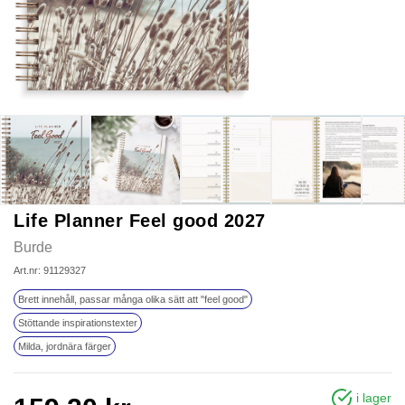
Life Planner Feel good 2027
Burde
Art.nr: 91129327
Brett innehåll, passar många olika sätt att "feel good"
Stöttande inspirationstexter
Milda, jordnära färger
i lager