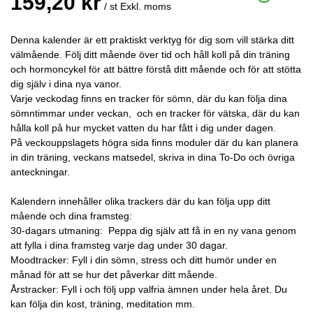
159,20 kr
/ st
Exkl. moms
Denna kalender är ett praktiskt verktyg för dig som vill stärka ditt
välmående. Följ ditt mående över tid och håll koll på din träning
och hormoncykel för att bättre förstå ditt mående och för att stötta
dig själv i dina nya vanor.
Varje veckodag finns en tracker för sömn, där du kan följa dina
sömntimmar under veckan, och en tracker för vätska, där du kan
hålla koll på hur mycket vatten du har fått i dig under dagen.
På veckouppslagets högra sida finns moduler där du kan planera
in din träning, veckans matsedel, skriva in dina To-Do och övriga
anteckningar.
Kalendern innehåller olika trackers där du kan följa upp ditt
mående och dina framsteg:
30-dagars utmaning: Peppa dig själv att få in en ny vana genom
att fylla i dina framsteg varje dag under 30 dagar.
Moodtracker: Fyll i din sömn, stress och ditt humör under en
månad för att se hur det påverkar ditt mående.
Årstracker: Fyll i och följ upp valfria ämnen under hela året. Du
kan följa din kost, träning, meditation mm.