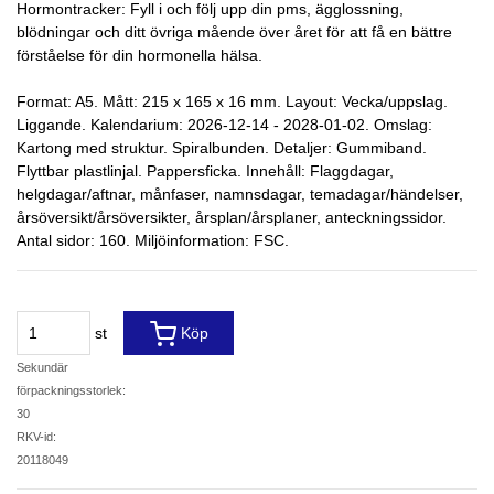
Hormontracker: Fyll i och följ upp din pms, ägglossning,
blödningar och ditt övriga mående över året för att få en bättre
förståelse för din hormonella hälsa.
Format: A5. Mått: 215 x 165 x 16 mm. Layout: Vecka/uppslag.
Liggande. Kalendarium: 2026-12-14 - 2028-01-02. Omslag:
Kartong med struktur. Spiralbunden. Detaljer: Gummiband.
Flyttbar plastlinjal. Pappersficka. Innehåll: Flaggdagar,
helgdagar/aftnar, månfaser, namnsdagar, temadagar/händelser,
årsöversikt/årsöversikter, årsplan/årsplaner, anteckningssidor.
Antal sidor: 160. Miljöinformation: FSC.
st
Köp
Sekundär
förpackningsstorlek:
30
RKV-id:
20118049