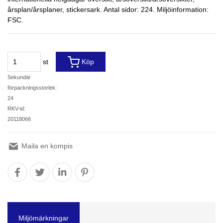
årsplan/årsplaner, stickersark. Antal sidor: 224. Miljöinformation:
FSC.
st
Köp
Sekundär
förpackningsstorlek:
24
RKV-id:
20118066
Maila en kompis
Miljömärkningar