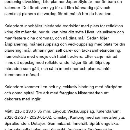
personlig utveckling. Life planner Japan Style är mer än bara en
kalender. Det är ett verktyg för att lära känna dig själv och
samtidigt planera din vardag för att må så bra du bara kan.
Kalendern innehåller inledande teorisidor med plats för reflektion
kring ditt mående, hur du kan hitta ditt syfte i livet, visualisera och
manifestera dina drömmar, och nå dina mål. Sedan följer
årsplanering, månadsuppslag och veckouppslag med plats för din
planering, mål, utmaningar, self care- och tacksamhetsnotering,
humörskala med emojis och habit trackers. Efter varje månad
finns ett uppslag med reflekterande frågor för att följa upp
månaden som gått, och sätta intentioner och planera inför
kommande månad.
Kalendern kommer i en helt ny, exklusiv bindning med hårdpärm
och gömd spiral. Tre ark med färgglada klistermärken att
dekorera med ingår.
Mått: 216 x 190 x 35 mm. Layout: Vecka/uppslag. Kalendarium:
2026-12-28 - 2028-01-02. Omslag: Kartong med sammetslen yta.
Spiralbunden. Detaljer: Gummiband. Innehåll: Språk engelska,
internationella helgdagar översikt, årsöversikt/årsöversikter,