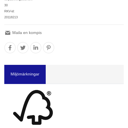
30
RKV-id:
20118213
Maila en kompis
Miljömärkningar