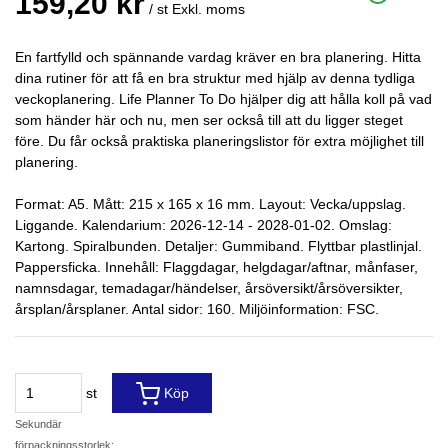
159,20 kr
/ st
Exkl. moms
En fartfylld och spännande vardag kräver en bra planering. Hitta
dina rutiner för att få en bra struktur med hjälp av denna tydliga
veckoplanering. Life Planner To Do hjälper dig att hålla koll på vad
som händer här och nu, men ser också till att du ligger steget
före. Du får också praktiska planeringslistor för extra möjlighet till
planering.
Format: A5. Mått: 215 x 165 x 16 mm. Layout: Vecka/uppslag.
Liggande. Kalendarium: 2026-12-14 - 2028-01-02. Omslag:
Kartong. Spiralbunden. Detaljer: Gummiband. Flyttbar plastlinjal.
Pappersficka. Innehåll: Flaggdagar, helgdagar/aftnar, månfaser,
namnsdagar, temadagar/händelser, årsöversikt/årsöversikter,
årsplan/årsplaner. Antal sidor: 160. Miljöinformation: FSC.
st
Köp
Sekundär
förpackningsstorlek: