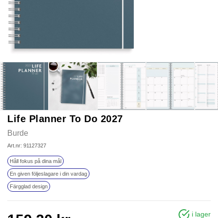
Life Planner To Do 2027
Burde
Art.nr: 91127327
Håll fokus på dina mål
En given följeslagare i din vardag
Färgglad design
i lager