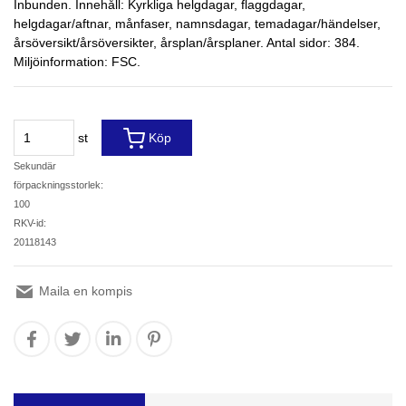
Inbunden. Innehåll: Kyrkliga helgdagar, flaggdagar,
helgdagar/aftnar, månfaser, namnsdagar, temadagar/händelser,
årsöversikt/årsöversikter, årsplan/årsplaner. Antal sidor: 384.
Miljöinformation: FSC.
st
Köp
Sekundär
förpackningsstorlek:
100
RKV-id:
20118143
Maila en kompis