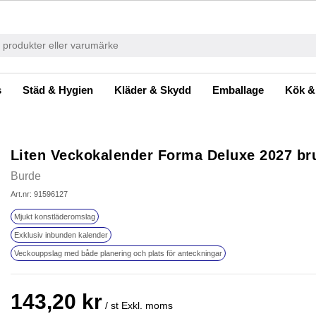
s
Städ & Hygien
Kläder & Skydd
Emballage
Kök &
Liten Veckokalender Forma Deluxe 2027 br
Burde
Art.nr: 91596127
Mjukt konstläderomslag
Exklusiv inbunden kalender
Veckouppslag med både planering och plats för anteckningar
143,20 kr
/ st
Exkl. moms