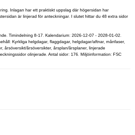
ering. Inlagan har ett praktiskt uppslag där högersidan har
sidan är linjerad för anteckningar. I slutet hittar du 48 extra sidor
nde. Timindelning 8-17. Kalendarium: 2026-12-07 - 2028-01-02.
åll: Kyrkliga helgdagar, flaggdagar, helgdagar/aftnar, månfaser,
 årsöversikt/årsöversikter, årsplan/årsplaner, linjerade
teckningssidor olinjerade. Antal sidor: 176. Miljöinformation: FSC