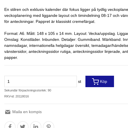
En stilren och exklusiv kalender där fokus ligger på tydlig veckoplan
veckoplanering med liggande layout och timindelning 08-17 och vänster
för anteckningar. Pappret är klassiskt cremefärgat.
Format: A6. Mått: 148 x 105 x 14 mm. Layout: Vecka/uppslag. Ligga
Omslag: Konstläder. Inbunden. Detaljer: Gummiband. Märkband. Inneh
namnsdagar, internationella helgdagar översikt, temadagar/händelser,
vänstersidor, anteckningssidor rutiga, anteckningssidor linjerade, an
papper.
st
Köp
Sekundär förpackningsstorlek: 90
RKV-id: 20118016
Maila en kompis