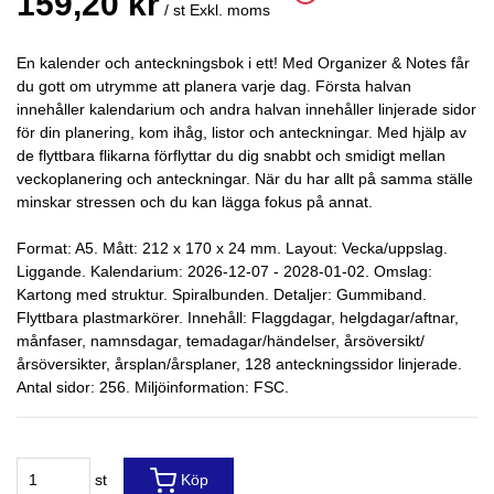
159,20 kr
/ st
Exkl. moms
En kalender och anteckningsbok i ett! Med Organizer & Notes får
du gott om utrymme att planera varje dag. Första halvan
innehåller kalendarium och andra halvan innehåller linjerade sidor
för din planering, kom ihåg, listor och anteckningar. Med hjälp av
de flyttbara flikarna förflyttar du dig snabbt och smidigt mellan
veckoplanering och anteckningar. När du har allt på samma ställe
minskar stressen och du kan lägga fokus på annat.
Format: A5. Mått: 212 x 170 x 24 mm. Layout: Vecka/uppslag.
Liggande. Kalendarium: 2026-12-07 - 2028-01-02. Omslag:
Kartong med struktur. Spiralbunden. Detaljer: Gummiband.
Flyttbara plastmarkörer. Innehåll: Flaggdagar, helgdagar/aftnar,
månfaser, namnsdagar, temadagar/händelser, årsöversikt/
årsöversikter, årsplan/årsplaner, 128 anteckningssidor linjerade.
Antal sidor: 256. Miljöinformation: FSC.
st
Köp