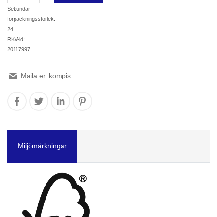
Sekundär
förpackningsstorlek:
24
RKV-id:
20117997
Maila en kompis
Miljömärkningar