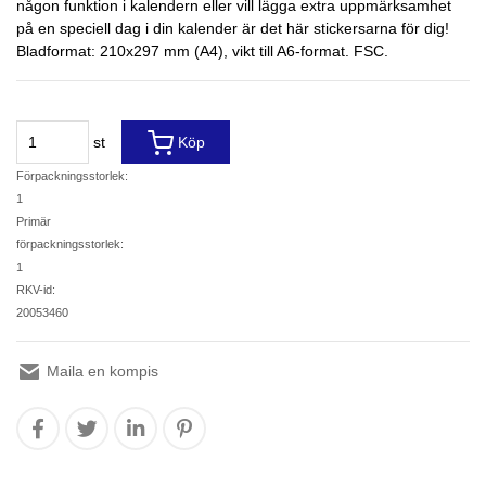
någon funktion i kalendern eller vill lägga extra uppmärksamhet
på en speciell dag i din kalender är det här stickersarna för dig!
Bladformat: 210x297 mm (A4), vikt till A6-format. FSC.
st
Köp
Förpackningsstorlek:
1
Primär
förpackningsstorlek:
1
RKV-id:
20053460
Maila en kompis