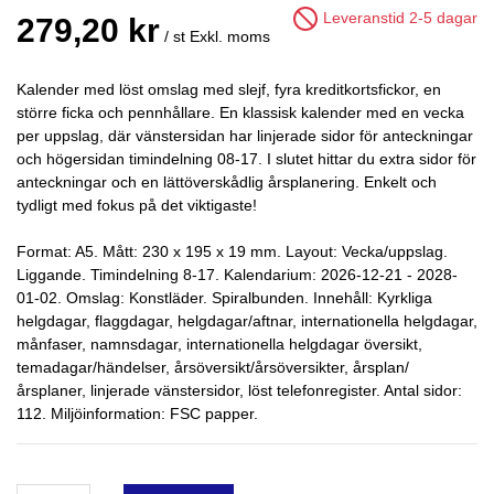
Leveranstid 2-5 dagar
279,20 kr
/ st
Exkl. moms
Kalender med löst omslag med slejf, fyra kreditkortsfickor, en
större ficka och pennhållare. En klassisk kalender med en vecka
per uppslag, där vänstersidan har linjerade sidor för anteckningar
och högersidan timindelning 08-17. I slutet hittar du extra sidor för
anteckningar och en lättöverskådlig årsplanering. Enkelt och
tydligt med fokus på det viktigaste!
Format: A5. Mått: 230 x 195 x 19 mm. Layout: Vecka/uppslag.
Liggande. Timindelning 8-17. Kalendarium: 2026-12-21 - 2028-
01-02. Omslag: Konstläder. Spiralbunden. Innehåll: Kyrkliga
helgdagar, flaggdagar, helgdagar/aftnar, internationella helgdagar,
månfaser, namnsdagar, internationella helgdagar översikt,
temadagar/händelser, årsöversikt/årsöversikter, årsplan/
årsplaner, linjerade vänstersidor, löst telefonregister. Antal sidor:
112. Miljöinformation: FSC papper.