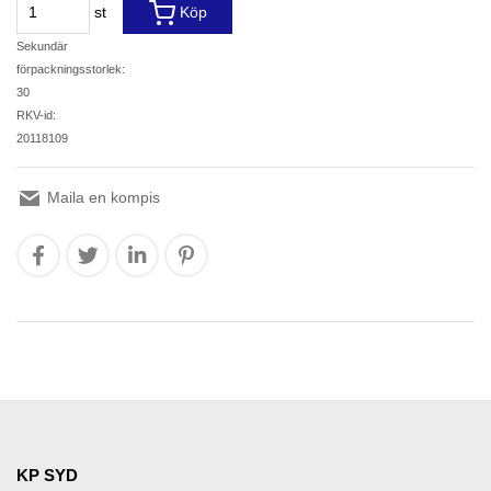
st
Köp
Sekundär
förpackningsstorlek:
30
RKV-id:
20118109
Maila en kompis
KP SYD