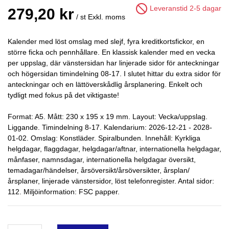
Leveranstid 2-5 dagar
279,20 kr
/ st
Exkl. moms
Kalender med löst omslag med slejf, fyra kreditkortsfickor, en
större ficka och pennhållare. En klassisk kalender med en vecka
per uppslag, där vänstersidan har linjerade sidor för anteckningar
och högersidan timindelning 08-17. I slutet hittar du extra sidor för
anteckningar och en lättöverskådlig årsplanering. Enkelt och
tydligt med fokus på det viktigaste!
Format: A5. Mått: 230 x 195 x 19 mm. Layout: Vecka/uppslag.
Liggande. Timindelning 8-17. Kalendarium: 2026-12-21 - 2028-
01-02. Omslag: Konstläder. Spiralbunden. Innehåll: Kyrkliga
helgdagar, flaggdagar, helgdagar/aftnar, internationella helgdagar,
månfaser, namnsdagar, internationella helgdagar översikt,
temadagar/händelser, årsöversikt/årsöversikter, årsplan/
årsplaner, linjerade vänstersidor, löst telefonregister. Antal sidor:
112. Miljöinformation: FSC papper.