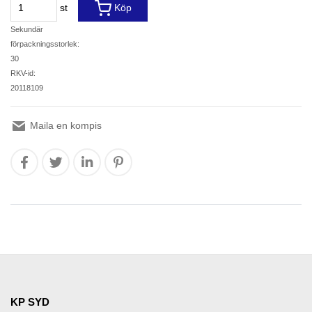
st
Köp
Sekundär
förpackningsstorlek:
30
RKV-id:
20118109
Maila en kompis
KP SYD