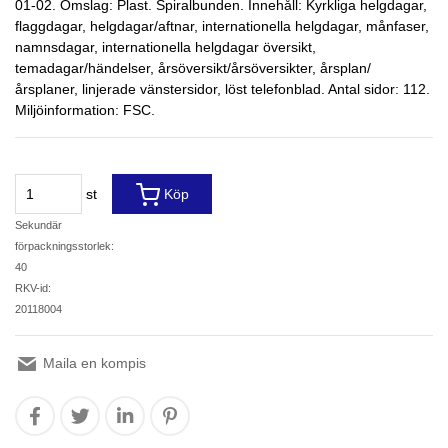
01-02. Omslag: Plast. Spiralbunden. Innehåll: Kyrkliga helgdagar,
flaggdagar, helgdagar/aftnar, internationella helgdagar, månfaser,
namnsdagar, internationella helgdagar översikt,
temadagar/händelser, årsöversikt/årsöversikter, årsplan/
årsplaner, linjerade vänstersidor, löst telefonblad. Antal sidor: 112.
Miljöinformation: FSC.
st
Köp
Sekundär
förpackningsstorlek:
40
RKV-id:
20118004
Maila en kompis