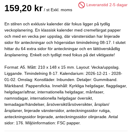
Leveranstid 2-5 dagar
159,20 kr
/ st
Exkl. moms
En stilren och exklusiv kalender där fokus ligger på tydlig
veckoplanering. En klassisk kalender med cremefärgat papper
och med en vecka per uppslag, där vänstersidan har linjerade
sidor för anteckningar och högersidan timindelning 08-17. I slutet
hittar du 64 extra sidor för anteckningar och en lättöverskådlig
årsplanering. Enkelt och tydligt med fokus på det viktigaste!
Format: A5. Mått: 210 x 148 x 15 mm. Layout: Vecka/uppslag.
Liggande. Timindelning 8-17. Kalendarium: 2026-12-21 - 2028-
01-02. Omslag: Konstläder. Inbunden. Detaljer: Gummiband.
Märkband. Pappersficka. Innehåll: Kyrkliga helgdagar, flaggdagar,
helgdagar/aftnar, internationella helgdagar, månfaser,
namnsdagar, internationella helgdagar översikt,
temadagar/händelser, årsöversikt/årsöversikter, årsplan/
årsplaner, linjerade vänstersidor, anteckningssidor rutiga,
anteckningssidor linjerade, anteckningssidor olinjerade. Antal
sidor: 176. Miljöinformation: FSC papper.