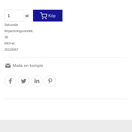
st
Köp
Sekundär
förpackningsstorlek:
36
RKV-id:
20118067
Maila en kompis