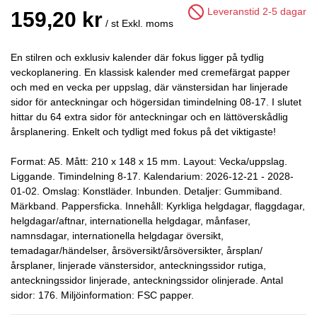
Leveranstid 2-5 dagar
159,20 kr
/ st
Exkl. moms
En stilren och exklusiv kalender där fokus ligger på tydlig
veckoplanering. En klassisk kalender med cremefärgat papper
och med en vecka per uppslag, där vänstersidan har linjerade
sidor för anteckningar och högersidan timindelning 08-17. I slutet
hittar du 64 extra sidor för anteckningar och en lättöverskådlig
årsplanering. Enkelt och tydligt med fokus på det viktigaste!
Format: A5. Mått: 210 x 148 x 15 mm. Layout: Vecka/uppslag.
Liggande. Timindelning 8-17. Kalendarium: 2026-12-21 - 2028-
01-02. Omslag: Konstläder. Inbunden. Detaljer: Gummiband.
Märkband. Pappersficka. Innehåll: Kyrkliga helgdagar, flaggdagar,
helgdagar/aftnar, internationella helgdagar, månfaser,
namnsdagar, internationella helgdagar översikt,
temadagar/händelser, årsöversikt/årsöversikter, årsplan/
årsplaner, linjerade vänstersidor, anteckningssidor rutiga,
anteckningssidor linjerade, anteckningssidor olinjerade. Antal
sidor: 176. Miljöinformation: FSC papper.