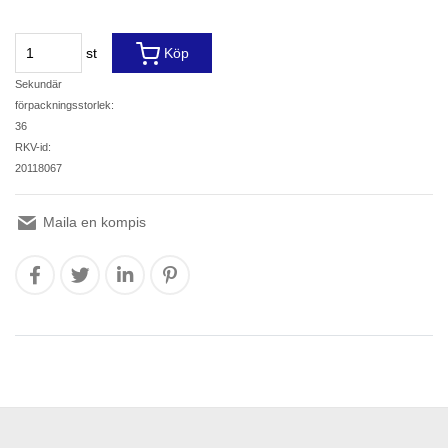
st
Köp
Sekundär
förpackningsstorlek:
36
RKV-id:
20118067
Maila en kompis