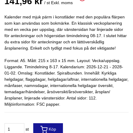
141,96 kr
/ st
Exkl. moms
Kalender med mjuk pärm i konstläder med den populära flärpen
som kan användas som bokmärke. En klassisk veckoplanering
med en vecka per uppslag, där vänstersidan har linjerade sidor
för anteckningar och högersidan timindelning 08-17. I slutet hittar
du extra sidor för anteckningar och en lättöverskådlig
årsplanering. Enkelt och tydligt med fokus på det viktigaste!
Format: A5. Mått: 215 x 163 x 15 mm. Layout: Vecka/uppslag.
Liggande. Timindelning 8-17. Kalendarium: 2026-12-21 - 2028-
01-02. Omslag: Konstläder. Spiralbunden. Innehåll: Kyrkliga
helgdagar, flaggdagar, helgdagar/aftnar, internationella helgdagar,
månfaser, namnsdagar, internationella helgdagar översikt,
temadagar/händelser, årsöversikt/årsöversikter, årsplan/
årsplaner, linjerade vänstersidor. Antal sidor: 112.
Miljöinformation: FSC papper.
st
Köp