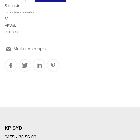
Sekundär
förpackningsstorlek:
30
RKV-id:
20118098
Maila en kompis
KP SYD
0455 - 36 56 00