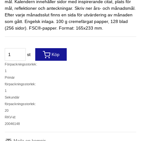
mål. Kalendern innehåller sidor med inspirerande citat, plats för
mål, reflektioner och anteckningar. Skriv ner års- och månadsmål.
Efter varje månadsslut finns en sida för utvärdering av månaden
som gått. Engelsk inlaga. 100 g cremefärgat papper, 128 blad
(256 sidor). FSC®-papper. Format: 165x233 mm.
st
Köp
Förpackningsstorlek:
1
Primär
förpackningsstorlek:
1
Sekundär
förpackningsstorlek:
20
RKV-id:
20046148
Maila en kompis