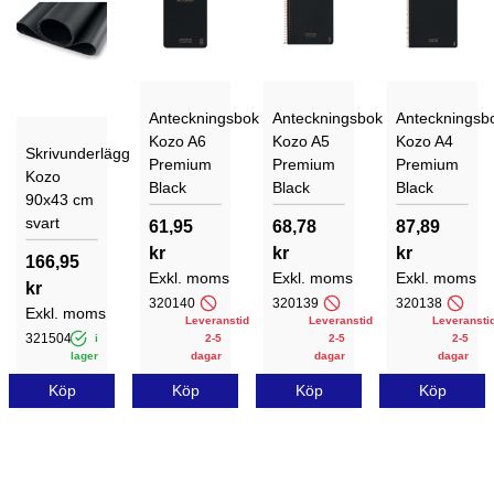
Anteckningsbok
Anteckningsbok
Anteckningsb
Kozo A6
Kozo A5
Kozo A4
Skrivunderlägg
Premium
Premium
Premium
Kozo
Black
Black
Black
90x43 cm
svart
61,95
68,78
87,89
kr
kr
kr
166,95
Exkl. moms
Exkl. moms
Exkl. moms
kr
320140
320139
320138
Exkl. moms
Leveranstid
Leveranstid
Leveransti
321504
i
2-5
2-5
2-5
lager
dagar
dagar
dagar
Köp
Köp
Köp
Köp